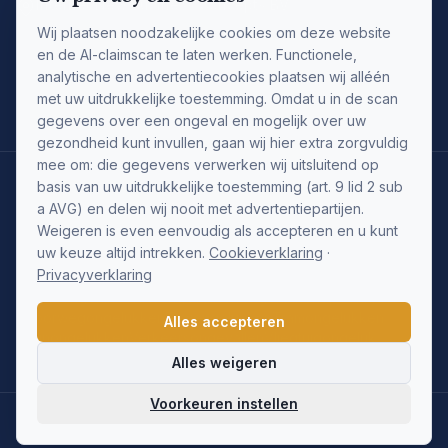
Internet New Business Concepts BV
Postbus 199
Wij plaatsen noodzakelijke cookies om deze website
3500 AD Utrecht
en de AI-claimscan te laten werken. Functionele,
KvK Utrecht: 30160618
analytische en advertentiecookies plaatsen wij alléén
met uw uitdrukkelijke toestemming. Omdat u in de scan
gegevens over een ongeval en mogelijk over uw
gezondheid kunt invullen, gaan wij hier extra zorgvuldig
mee om: die gegevens verwerken wij uitsluitend op
Ongeval type:
basis van uw uitdrukkelijke toestemming (art. 9 lid 2 sub
a AVG) en delen wij nooit met advertentiepartijen.
Fietsongelukken
Voetgangersongelukken
Bootongelukken
Weigeren is even eenvoudig als accepteren en u kunt
Bedrijfsongelukken
Attractieparkongelukken
Bijtwonden
uw keuze altijd intrekken.
Cookieverklaring
·
Milieuschade
Festivalongelukken
Van-achteren-aangereden
Privacyverklaring
Voedselvergiftiging
Medische-missers
Onveilig-product
Metro-ongeluk
Portierongeval
Reisongelukken
Spookrijder
Spoorwegongelukken
Taxiongelukken
Tramongelukken
Alles accepteren
Treinongelukken
Verkeersongevallen
Vliegtuigongeluk
Vuurwerkongelukken
Whiplashlaesie
Wintersportongeluk
Alles weigeren
Voorkeuren instellen
©
2026
Claims.nl - Alle rechten voorbehouden