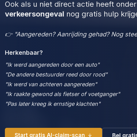
Ook als u niet direct actie heeft ond
verkeersongeval
nog gratis hulp krij
👉 "Aangereden? Aanrijding gehad? Nog stee
Herkenbaar?
"Ik werd aangereden door een auto"
"De andere bestuurder reed door rood"
"Ik werd van achteren aangereden"
"Ik raakte gewond als fietser of voetganger"
"Pas later kreeg ik ernstige klachten"
Start gratis AI-claim-scan
Bel grat