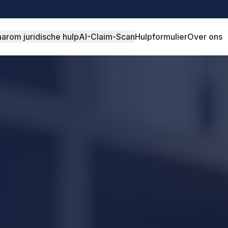
arom juridische hulp
AI-Claim-Scan
Hulpformulier
Over ons