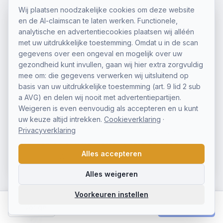
Wij plaatsen noodzakelijke cookies om deze website
en de AI-claimscan te laten werken. Functionele,
analytische en advertentiecookies plaatsen wij alléén
met uw uitdrukkelijke toestemming. Omdat u in de scan
gegevens over een ongeval en mogelijk over uw
Een bewuste keuze voor innovatie
gezondheid kunt invullen, gaan wij hier extra zorgvuldig
mee om: die gegevens verwerken wij uitsluitend op
Claims.nl is voor bijna 100% opgebouwd met
basis van uw uitdrukkelijke toestemming (art. 9 lid 2 sub
behulp van moderne AI-technieken. Dat is een
a AVG) en delen wij nooit met advertentiepartijen.
bewuste keuze. Wij geloven dat de toekomst
Weigeren is even eenvoudig als accepteren en u kunt
van juridische dienstverlening — net als die van
uw keuze altijd intrekken.
Cookieverklaring
·
Privacyverklaring
veel andere branches — in hoge mate zal
steunen op slimme, betrouwbare en goed
Alles accepteren
ingerichte AI-toepassingen.
Alles weigeren
Voorkeuren instellen
Vorige
Volgende