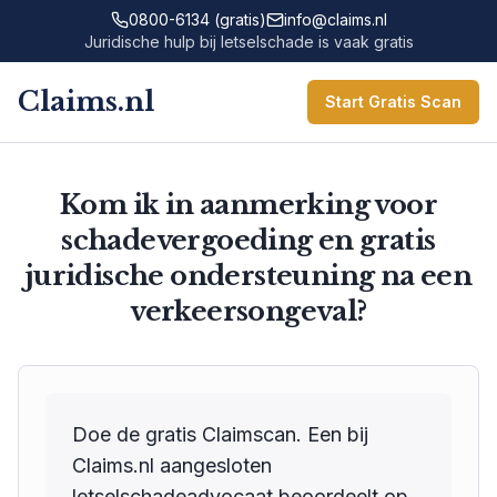
0800-6134 (gratis)
info@claims.nl
Juridische hulp bij letselschade is vaak gratis
Claims.nl
Start Gratis Scan
Kom ik in aanmerking voor
schadevergoeding en gratis
juridische ondersteuning na een
verkeersongeval?
Doe de gratis Claimscan. Een bij
Claims.nl aangesloten
letselschadeadvocaat beoordeelt op